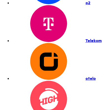
o2
Telekom
otelo