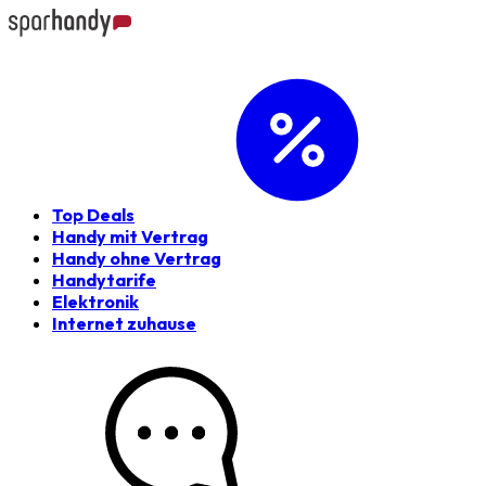
Top Deals
Handy mit Vertrag
Handy ohne Vertrag
Handytarife
Elektronik
Internet zuhause