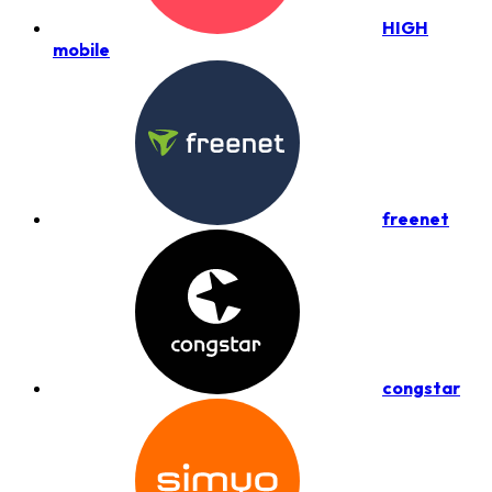
HIGH
mobile
freenet
congstar