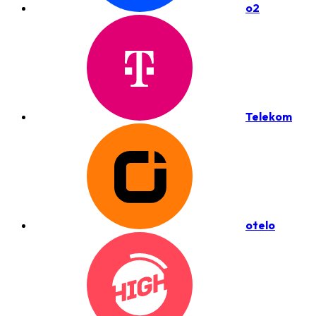
o2
Telekom
otelo