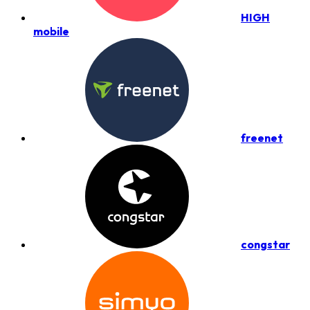
HIGH
mobile
freenet
congstar