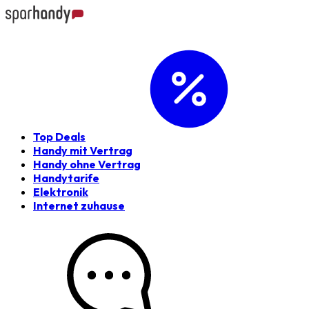
Top Deals
Handy mit Vertrag
Handy ohne Vertrag
Handytarife
Elektronik
Internet zuhause