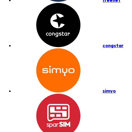
freenet
congstar
simyo