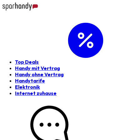
Top Deals
Handy mit Vertrag
Handy ohne Vertrag
Handytarife
Elektronik
Internet zuhause