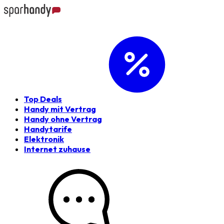
Top Deals
Handy mit Vertrag
Handy ohne Vertrag
Handytarife
Elektronik
Internet zuhause