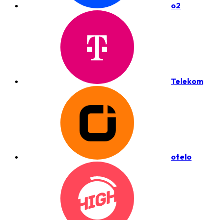
o2
Telekom
otelo