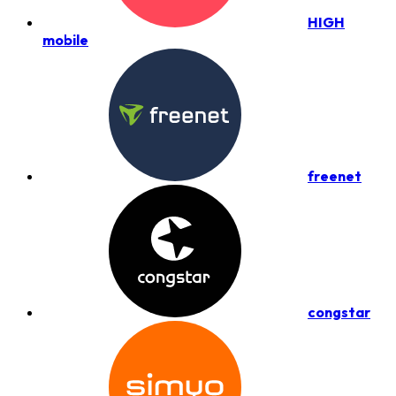
HIGH
mobile
freenet
congstar