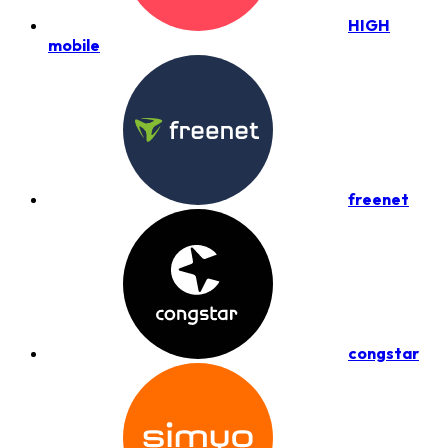
HIGH
mobile
freenet
congstar