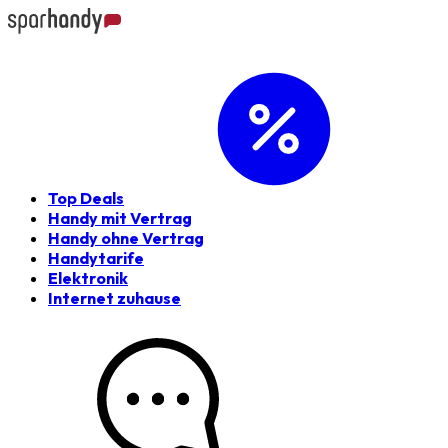
Top Deals
Handy mit Vertrag
Handy ohne Vertrag
Handytarife
Elektronik
Internet zuhause