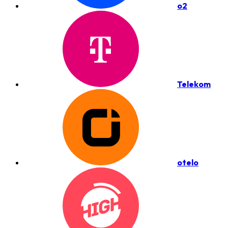
o2
Telekom
otelo