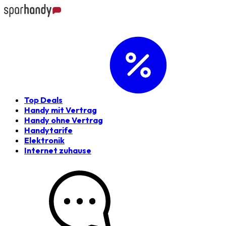
Top Deals
Handy mit Vertrag
Handy ohne Vertrag
Handytarife
Elektronik
Internet zuhause