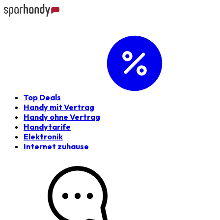
Top Deals
Handy mit Vertrag
Handy ohne Vertrag
Handytarife
Elektronik
Internet zuhause