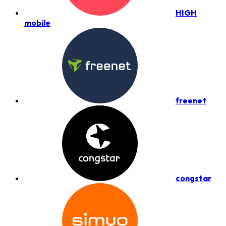
HIGH
mobile
freenet
congstar