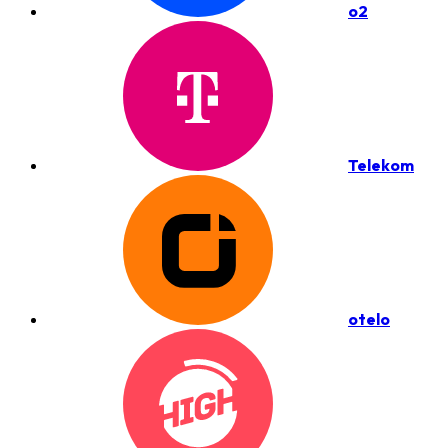
o2
Telekom
otelo