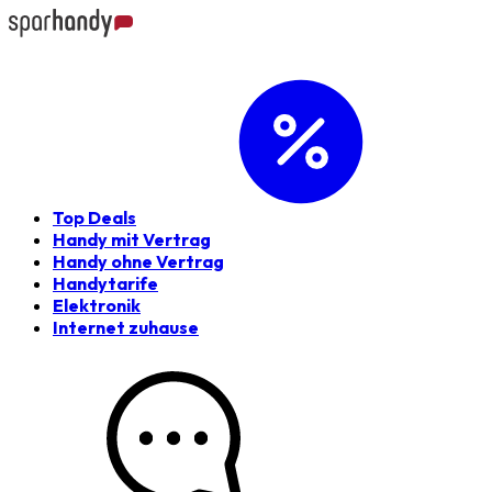
Top Deals
Handy mit Vertrag
Handy ohne Vertrag
Handytarife
Elektronik
Internet zuhause